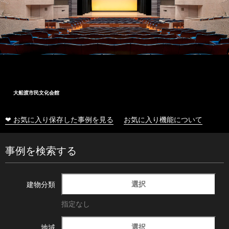
大船渡市民文化会館
❤ お気に入り保存した事例を見る
お気に入り機能について
事例を検索する
選択
建物分類
指定なし
選択
地域