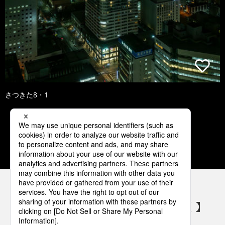
さつきた8・1
1
2
3
4
5
パナソニックの電気設備 SNSアカウント