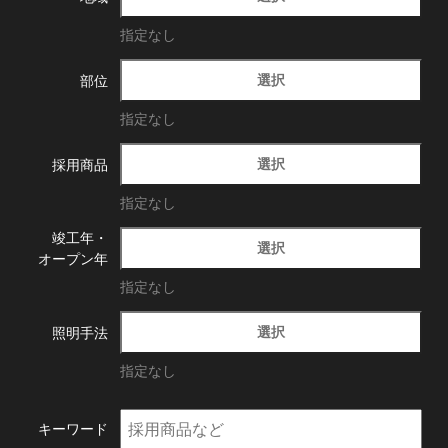
指定なし
選択
部位
指定なし
選択
採用商品
指定なし
竣工年・
選択
オープン年
指定なし
選択
照明手法
指定なし
キーワード