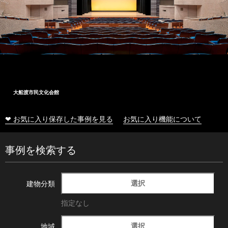
大船渡市民文化会館
❤ お気に入り保存した事例を見る
お気に入り機能について
事例を検索する
選択
建物分類
指定なし
選択
地域