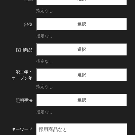
指定なし
選択
部位
指定なし
選択
採用商品
指定なし
竣工年・
選択
オープン年
指定なし
選択
照明手法
指定なし
キーワード