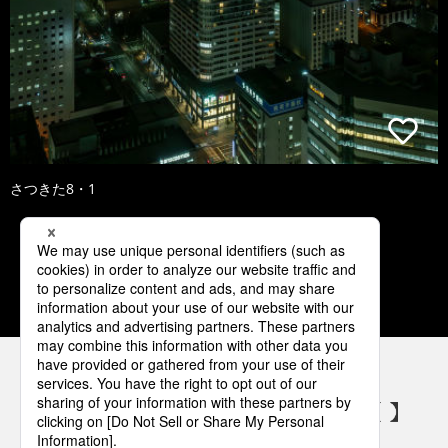
さつきた8・1
1
2
3
4
5
パナソニックの電気設備 SNSアカウント