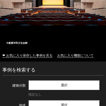
大船渡市民文化会館
❤ お気に入り保存した事例を見る
お気に入り機能について
事例を検索する
選択
建物分類
指定なし
選択
地域