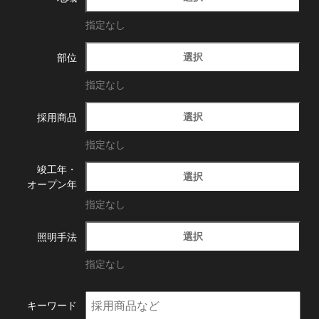
指定なし
選択
部位
指定なし
選択
採用商品
指定なし
竣工年・
選択
オープン年
指定なし
選択
照明手法
指定なし
キーワード