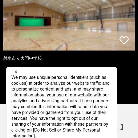
射水市立大門中学校
1
2
3
4
5
パナソニックの電気設備 SNSアカウント