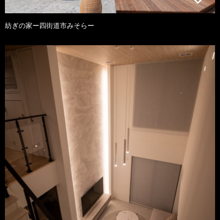
紡ぎの家ー四街道市みそらー