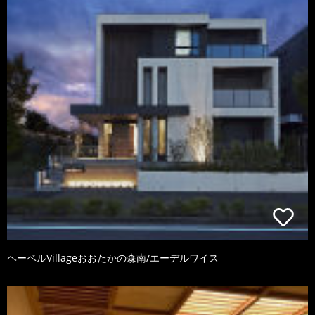
ヘーベルVillageおおたかの森南/エーデルワイス