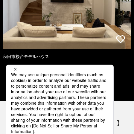
秋田市桜台モデルハウス
1
2
3
4
5
パナソニックの電気設備 SNSアカウント