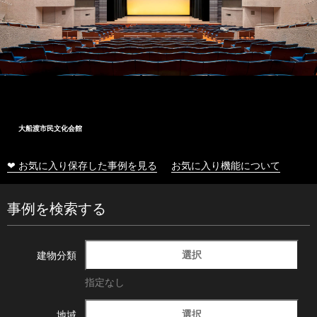
大船渡市民文化会館
❤ お気に入り保存した事例を見る
お気に入り機能について
事例を検索する
選択
建物分類
指定なし
選択
地域