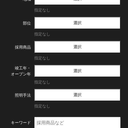
指定なし
選択
部位
指定なし
選択
採用商品
指定なし
竣工年・
選択
オープン年
指定なし
選択
照明手法
指定なし
キーワード