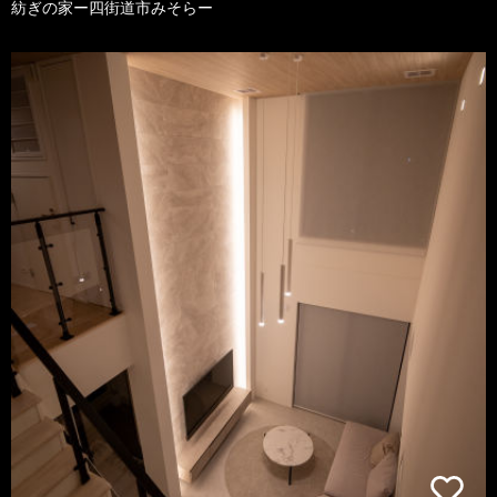
紡ぎの家ー四街道市みそらー