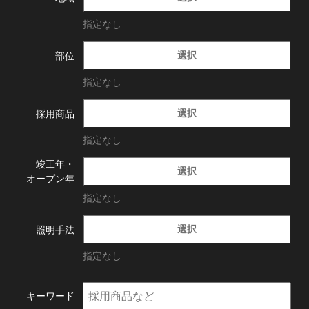
指定なし
選択
部位
指定なし
選択
採用商品
指定なし
竣工年・
選択
オープン年
指定なし
選択
照明手法
指定なし
キーワード