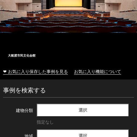
大船渡市民文化会館
❤ お気に入り保存した事例を見る
お気に入り機能について
事例を検索する
選択
建物分類
指定なし
選択
地域