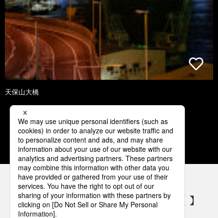
天保山大橋
1
2
3
4
5
パナソニックの電気設備 SNSアカウント