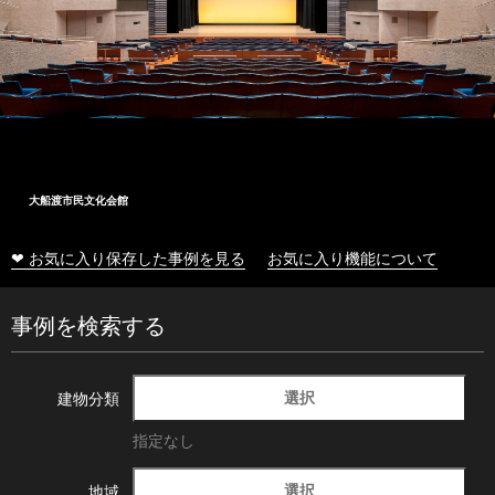
大船渡市民文化会館
❤ お気に入り保存した事例を見る
お気に入り機能について
事例を検索する
選択
建物分類
指定なし
選択
地域