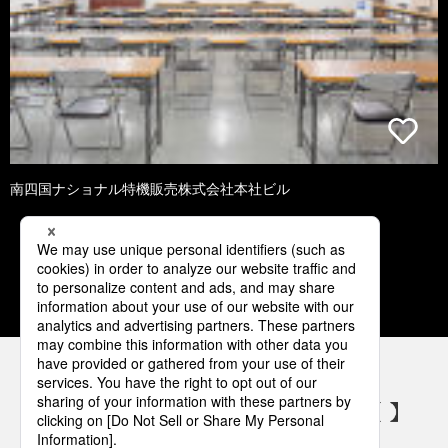
南四国ナショナル特機販売株式会社本社ビル
1
2
3
4
5
パナソニックの電気設備 SNSアカウント