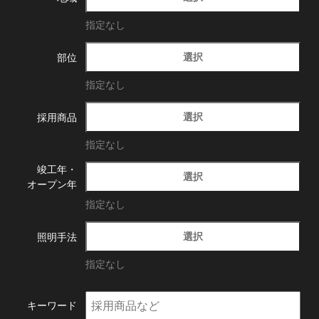
指定なし
選択
部位
指定なし
選択
採用商品
指定なし
竣工年・
選択
オープン年
指定なし
選択
照明手法
指定なし
キーワード