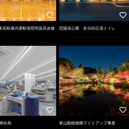
業高校屋内運動場照明器具改修
昆陽池公園 多目的広場トイレ
 東松島
東山動植物園ライトアップ事業