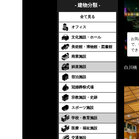
- 建物分類 -
全て見る
オフィス
文化施設・ホール
お気
で、
美術館・博物館・図書館
でき
商業施設
娯楽施設
白川橋
宿泊施設
冠婚葬祭式場
宗教施設・史跡
スポーツ施設
学校・教育施設
医療・福祉施設
交通施設