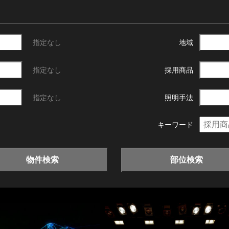
指定なし
地域
指定なし
採用商品
指定なし
照明手法
キーワード
物件検索
部位検索