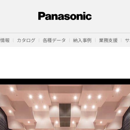
品情報
カタログ
各種データ
納入事例
業務支援
サ