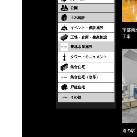
公園
土木施設
イベント・仮設施設
宇部商
工事
工場・倉庫・生産施設
農林水産施設
タワー・モニュメント
集合住宅
集合住宅（改修）
戸建住宅
その他
道の駅