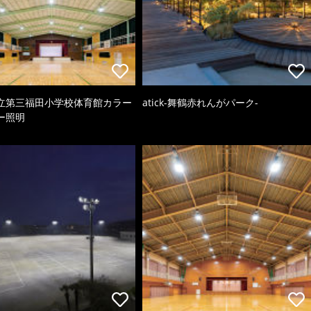
立第三福田小学校体育館カラー
atick-舞鶴赤れんがパーク-
ー照明