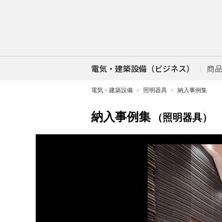
電気・建築設備（ビジネス）
商
電気・建築設備
照明器具
納入事例集
納入事例集
（照明器具）