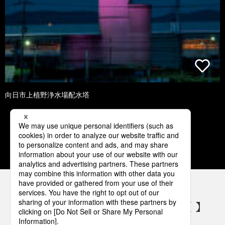
向日市上植野浄水場配水塔
1
2
3
4
5
パナソニックの電気設備 SNSアカウント