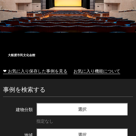
大船渡市民文化会館
❤ お気に入り保存した事例を見る
お気に入り機能について
事例を検索する
選択
建物分類
指定なし
選択
地域