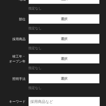
指定なし
選択
部位
指定なし
選択
採用商品
指定なし
竣工年・
選択
オープン年
指定なし
選択
照明手法
指定なし
キーワード