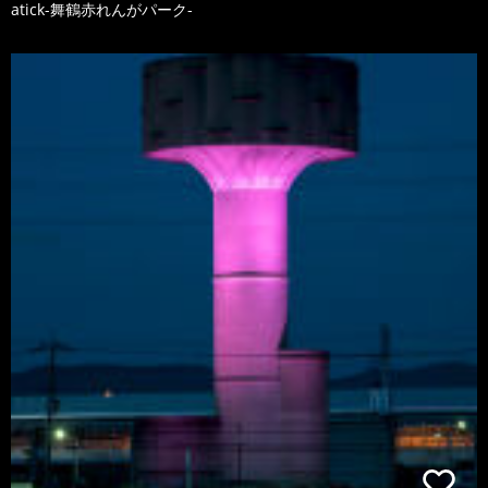
atick-舞鶴赤れんがパーク-