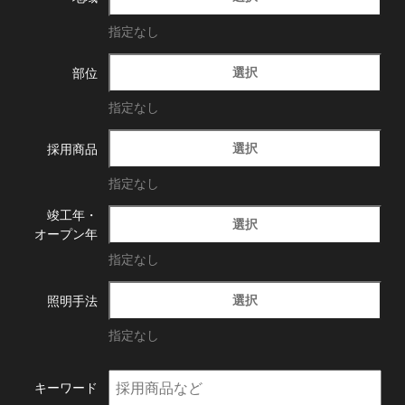
指定なし
選択
部位
指定なし
選択
採用商品
指定なし
竣工年・
選択
オープン年
指定なし
選択
照明手法
指定なし
キーワード