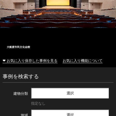
大船渡市民文化会館
❤ お気に入り保存した事例を見る
お気に入り機能について
事例を検索する
選択
建物分類
指定なし
選択
地域