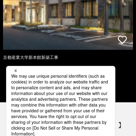
京都産業大学新本館新築工事
1
2
3
4
5
パナソニックの電気設備 SNSアカウント