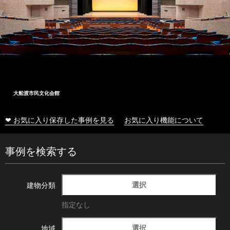
大船渡市民文化会館
❤ お気に入り保存した事例を見る
お気に入り機能について
事例を検索する
選択
建物分類
指定なし
選択
地域