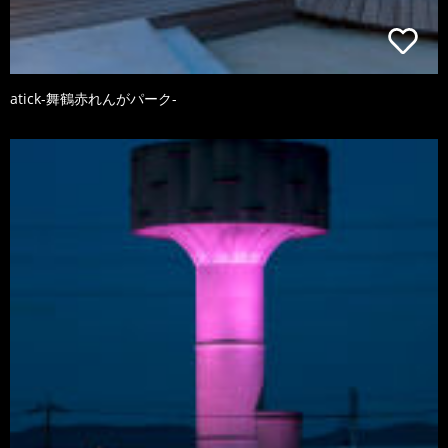
atick-舞鶴赤れんがパーク-