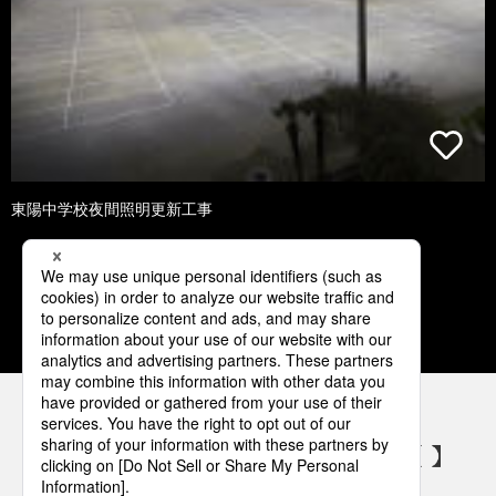
東陽中学校夜間照明更新工事
1
2
3
4
5
パナソニックの電気設備 SNSアカウント