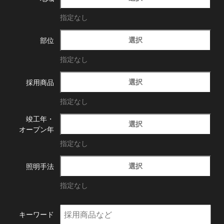
指定なし
選択
部位
指定なし
選択
採用商品
指定なし
竣工年・
選択
オープン年
指定なし
選択
照明手法
指定なし
キーワード