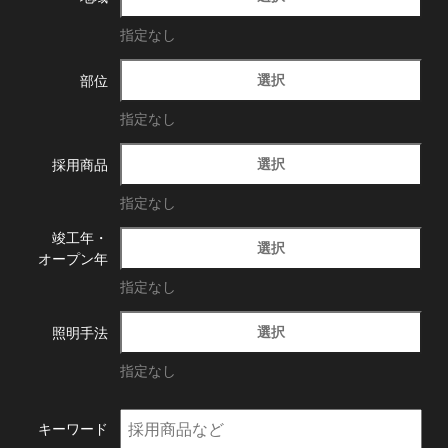
指定なし
選択
部位
指定なし
選択
採用商品
指定なし
竣工年・
選択
オープン年
指定なし
選択
照明手法
指定なし
キーワード