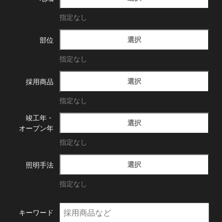
指定なし
選択
部位
指定なし
選択
採用商品
指定なし
竣工年・
選択
オープン年
指定なし
選択
照明手法
指定なし
キーワード