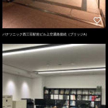
パナソニック西三荘駅前ビル上空通路接続（ブリッジA）