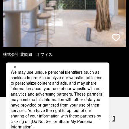
株式会社 北岡組 オフィス
1
2
3
4
5
パナソニックの電気設備 SNSアカウント