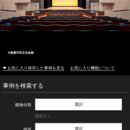
大船渡市民文化会館
❤ お気に入り保存した事例を見る
お気に入り機能について
事例を検索する
選択
建物分類
指定なし
選択
地域