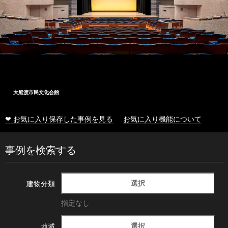
大船渡市民文化会館
❤ お気に入り保存した事例を見る
お気に入り機能について
事例を検索する
選択
建物分類
指定なし
選択
地域