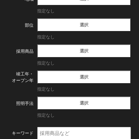
指定なし
選択
部位
指定なし
選択
採用商品
指定なし
竣工年・
選択
オープン年
指定なし
選択
照明手法
指定なし
キーワード