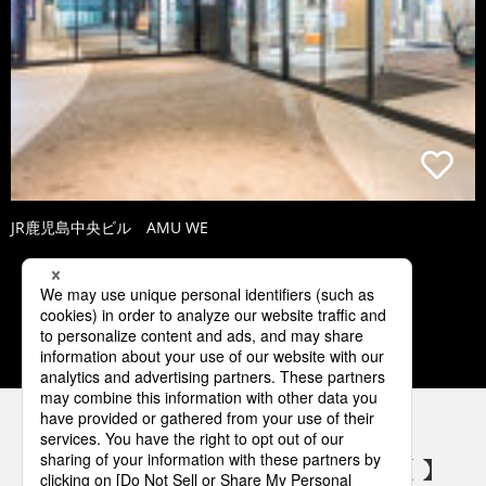
JR鹿児島中央ビル AMU WE
4
5
6
7
8
パナソニックの電気設備 SNSアカウント