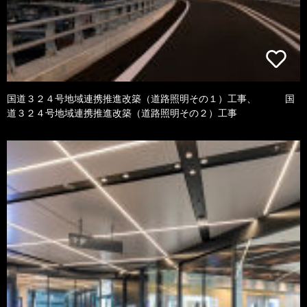
国道３２４号地域連携推進改築（道路照明その１）工事、 国
道３２４号地域連携推進改築（道路照明その２）工事