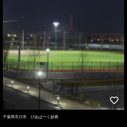
千葉県市川市 ぴあぱーく妙典