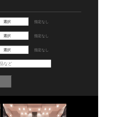
選択
指定なし
選択
指定なし
選択
指定なし