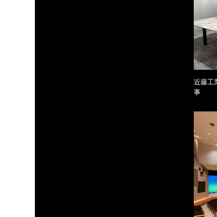
近藤工
事