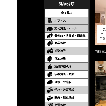
- 建物分類 -
全て見る
オフィス
文化施設・ホール
お気
で、
美術館・博物館・図書館
でき
商業施設
娯楽施設
内橋電
宿泊施設
冠婚葬祭式場
宗教施設・史跡
スポーツ施設
学校・教育施設
医療・福祉施設
交通施設