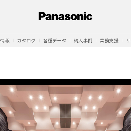
品情報
カタログ
各種データ
納入事例
業務支援
サ