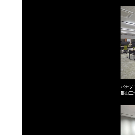
パナソ
郡山工