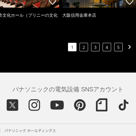
市文化ホール（プリニーの文化
大阪信用金庫本店
）
1
2
3
4
5
パナソニックの電気設備 SNSアカウント
パナソニック ホールディングス