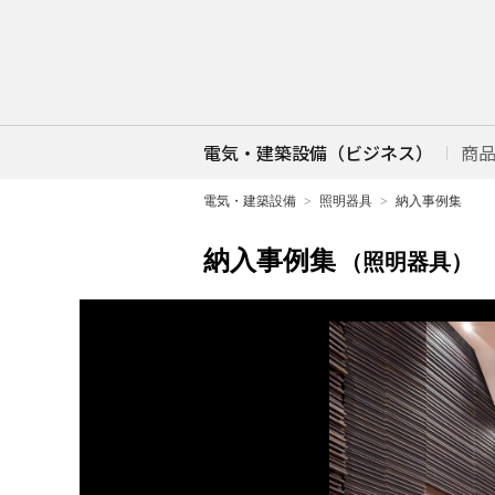
電気・建築設備（ビジネス）
商
電気・建築設備
照明器具
納入事例集
納入事例集
（照明器具）