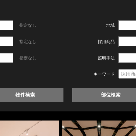
指定なし
地域
指定なし
採用商品
指定なし
照明手法
キーワード
物件検索
部位検索