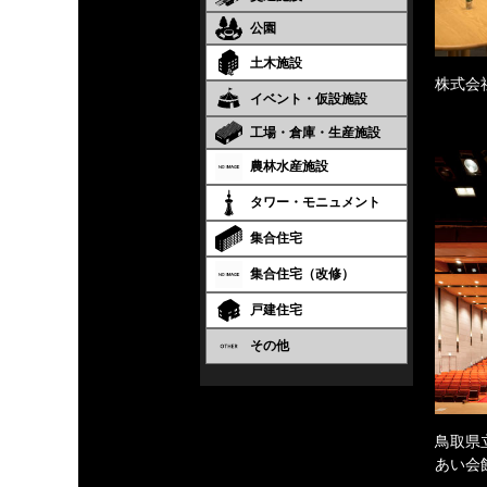
公園
土木施設
株式会
イベント・仮設施設
工場・倉庫・生産施設
農林水産施設
タワー・モニュメント
集合住宅
集合住宅（改修）
戸建住宅
その他
鳥取県
あい会