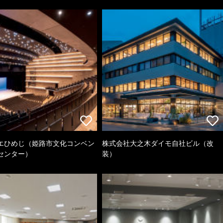
エひめじ（姫路市文化コンベン
株式会社大之木ダイモ自社ビル（改
センター）
装）