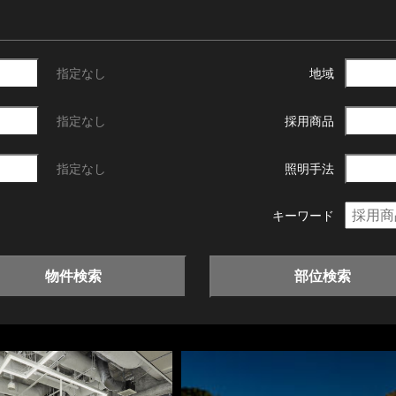
指定なし
地域
指定なし
採用商品
指定なし
照明手法
キーワード
物件検索
部位検索