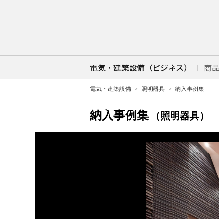
電気・建築設備（ビジネス）
商
電気・建築設備
照明器具
納入事例集
納入事例集
（照明器具）