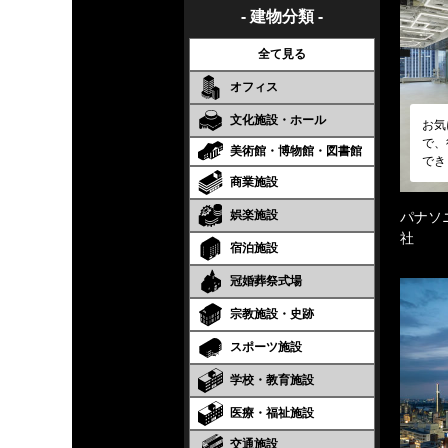
- 建物分類 -
全て見る
オフィス
文化施設・ホール
お気
で、
美術館・博物館・図書館
でき
商業施設
娯楽施設
パナソ
社
宿泊施設
冠婚葬祭式場
宗教施設・史跡
スポーツ施設
学校・教育施設
医療・福祉施設
交通施設