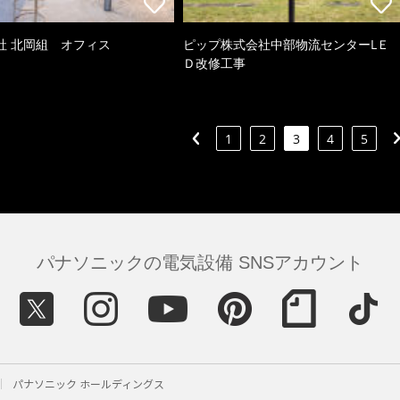
社 北岡組 オフィス
ピップ株式会社中部物流センターLＥ
Ｄ改修工事
1
2
3
4
5
パナソニックの電気設備 SNSアカウント
パナソニック ホールディングス