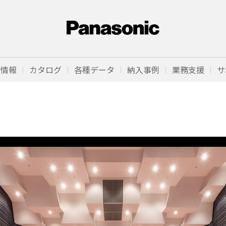
品情報
カタログ
各種データ
納入事例
業務支援
サ