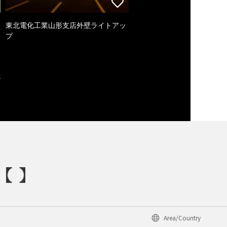
東北電化工業山形支店外壁ライトアッ
プ
Area/Country