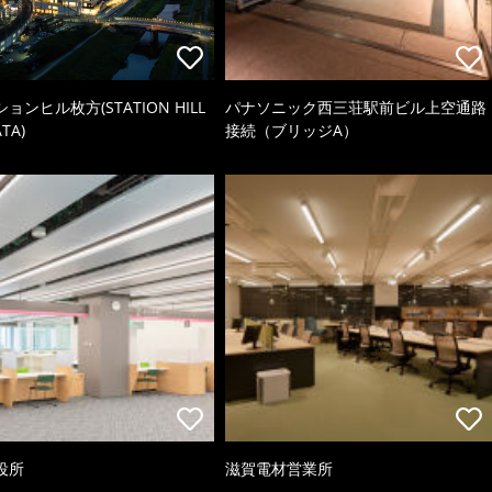
ョンヒル枚方(STATION HILL
パナソニック西三荘駅前ビル上空通路
TA)
接続（ブリッジA）
役所
滋賀電材営業所