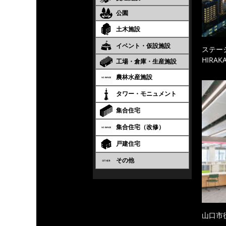
公園
土木施設
イベント・仮設施設
ステーシ
HIRAKA
工場・倉庫・生産施設
農林水産施設
タワー・モニュメント
集合住宅
集合住宅（改修）
戸建住宅
その他
山口市