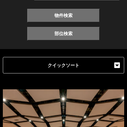
物件検索
部位検索
クイックソート