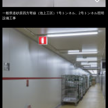
一般県道砂原四方寄線（池上工区）1号トンネル、2号トンネル照明
設備工事