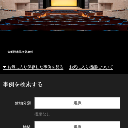
大船渡市民文化会館
❤ お気に入り保存した事例を見る
お気に入り機能について
事例を検索する
選択
建物分類
指定なし
選択
地域