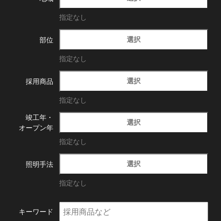
指定なし
選択
部位
指定なし
選択
採用商品
指定なし
竣工年・
選択
オープン年
指定なし
選択
照明手法
指定なし
キーワード