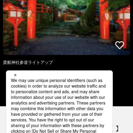
貴船神社参道ライトアップ
1
2
3
4
5
パナソニックの電気設備 SNSアカウント