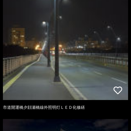
市道開運橋夕顔瀬橋線外照明灯ＬＥＤ化修繕