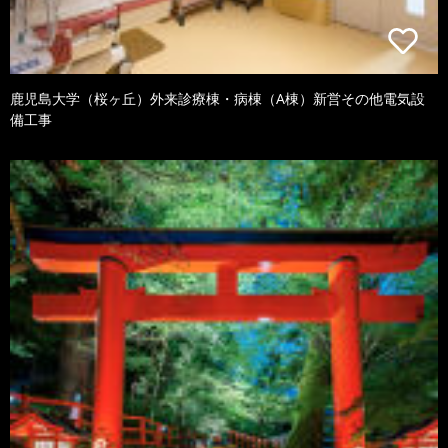
鹿児島大学（桜ヶ丘）外来診療棟・病棟（A棟）新営その他電気設
備工事