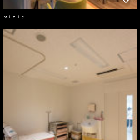
ｍｉｅｌｅ