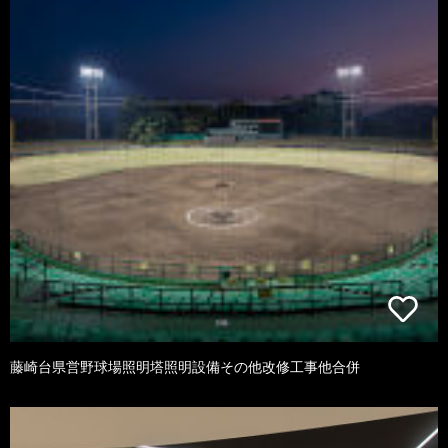
藤崎台県営野球場照明塔照明設備その他改修工事他合併