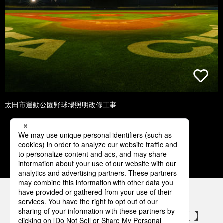
太田市運動公園野球場照明改修工事
1
2
3
4
5
パナソニックの電気設備 SNSアカウント