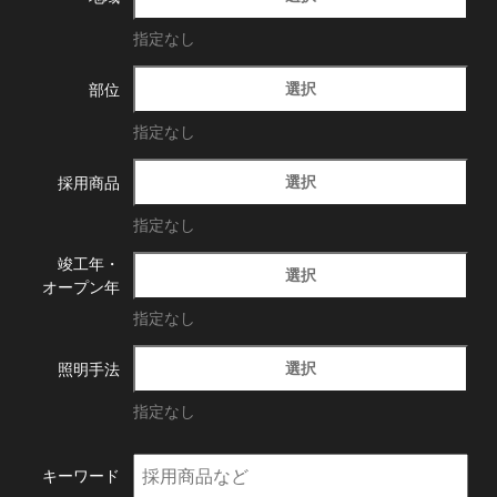
指定なし
選択
部位
指定なし
選択
採用商品
指定なし
竣工年・
選択
オープン年
指定なし
選択
照明手法
指定なし
キーワード