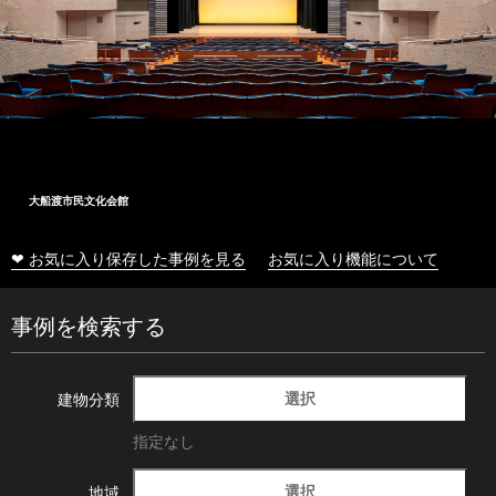
大船渡市民文化会館
❤ お気に入り保存した事例を見る
お気に入り機能について
事例を検索する
選択
建物分類
指定なし
選択
地域