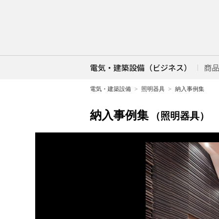
電気・建築設備（ビジネス）
商
電気・建築設備
照明器具
納入事例集
納入事例集
（照明器具）