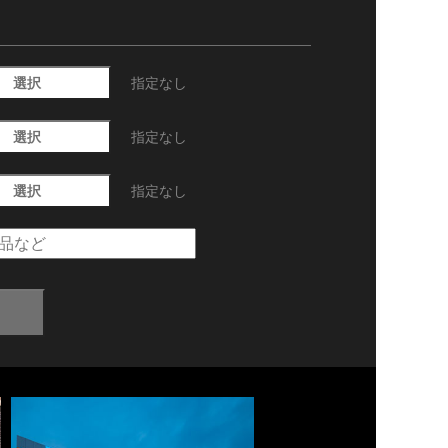
選択
指定なし
選択
指定なし
選択
指定なし