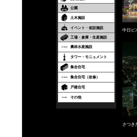
公園
土木施設
イベント・仮設施設
中日ビ
工場・倉庫・生産施設
農林水産施設
タワー・モニュメント
集合住宅
集合住宅（改修）
戸建住宅
その他
さつき