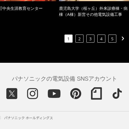
町中央生涯教育センター
鹿児島大学（桜ヶ丘）外来診療棟・病
棟（A棟）新営その他電気設備工事
1
2
3
4
5
パナソニックの電気設備 SNSアカウント
パナソニック ホールディングス