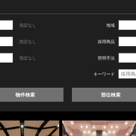
指定なし
地域
指定なし
採用商品
指定なし
照明手法
キーワード
物件検索
部位検索