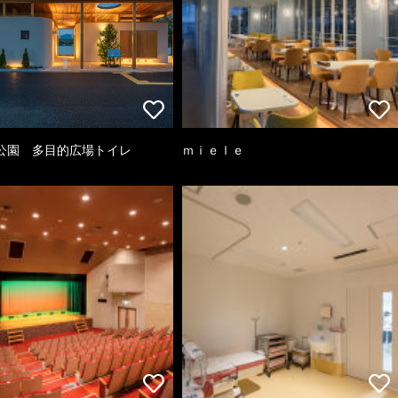
公園 多目的広場トイレ
ｍｉｅｌｅ