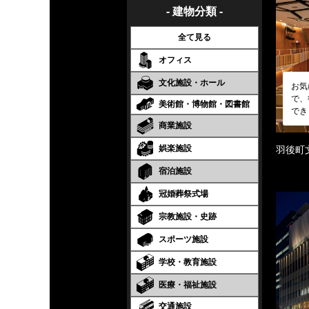
- 建物分類 -
全て見る
オフィス
文化施設・ホール
お気
で、
美術館・博物館・図書館
でき
商業施設
娯楽施設
羽後町
宿泊施設
冠婚葬祭式場
宗教施設・史跡
スポーツ施設
学校・教育施設
医療・福祉施設
交通施設