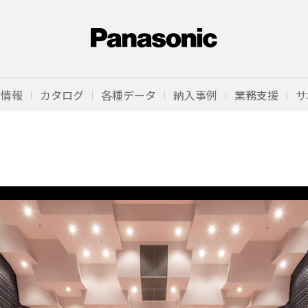
品情報
カタログ
各種データ
納入事例
業務支援
サ