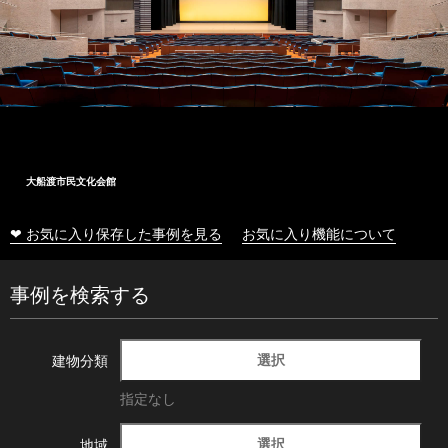
大船渡市民文化会館
❤ お気に入り保存した事例を見る
お気に入り機能について
事例を検索する
選択
建物分類
指定なし
選択
地域