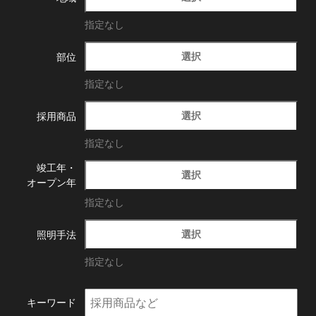
指定なし
選択
部位
指定なし
選択
採用商品
指定なし
竣工年・
選択
オープン年
指定なし
選択
照明手法
指定なし
キーワード