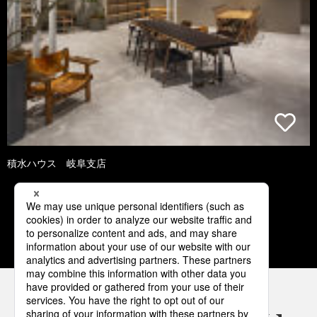
積水ハウス 岐阜支店
3
4
5
6
7
パナソニックの電気設備 SNSアカウント