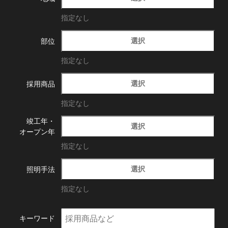
指定なし
選択
部位
指定なし
選択
採用商品
指定なし
竣工年・
選択
オープン年
指定なし
選択
照明手法
指定なし
キーワード