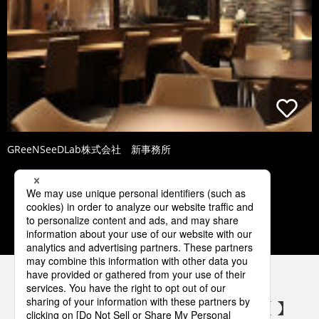
GReeNSeeDLab株式会社 新事務所
2
3
4
5
6
パナソニックの電気設備 SNSアカウント