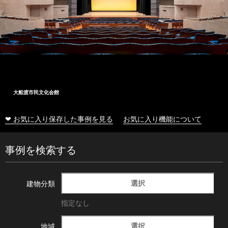
大船渡市民文化会館
❤ お気に入り保存した事例を見る
お気に入り機能について
事例を検索する
選択
建物分類
指定なし
選択
地域