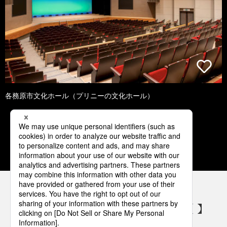
各務原市文化ホール（プリニーの文化ホール）
1
2
3
4
5
パナソニックの電気設備 SNSアカウント