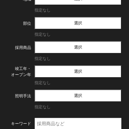
指定なし
選択
部位
指定なし
選択
採用商品
指定なし
竣工年・
選択
オープン年
指定なし
選択
照明手法
指定なし
キーワード