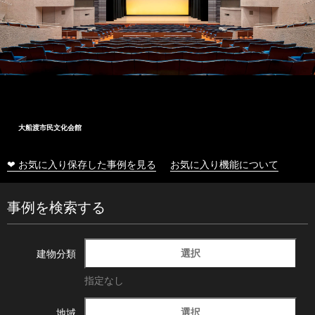
大船渡市民文化会館
❤ お気に入り保存した事例を見る
お気に入り機能について
事例を検索する
選択
建物分類
指定なし
選択
地域