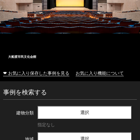
大船渡市民文化会館
❤ お気に入り保存した事例を見る
お気に入り機能について
事例を検索する
選択
建物分類
指定なし
選択
地域