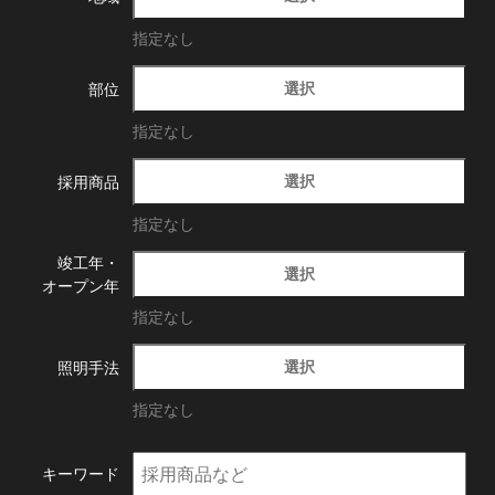
指定なし
選択
部位
指定なし
選択
採用商品
指定なし
竣工年・
選択
オープン年
指定なし
選択
照明手法
指定なし
キーワード