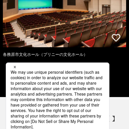
各務原市文化ホール（プリニーの文化ホール）
1
2
3
4
5
パナソニックの電気設備 SNSアカウント