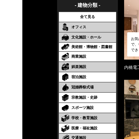
- 建物分類 -
全て見る
オフィス
文化施設・ホール
お気
で、
美術館・博物館・図書館
でき
商業施設
娯楽施設
内橋電
宿泊施設
冠婚葬祭式場
宗教施設・史跡
スポーツ施設
学校・教育施設
医療・福祉施設
交通施設