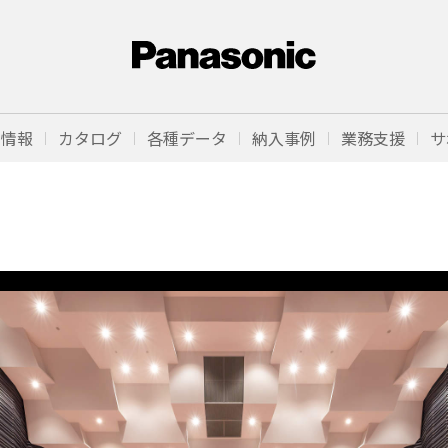
品情報
カタログ
各種データ
納入事例
業務支援
サ