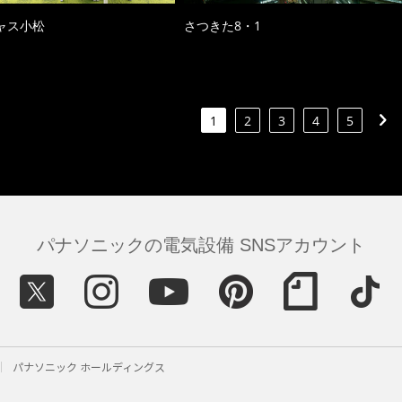
ャス小松
さつきた8・1
1
2
3
4
5
パナソニックの電気設備 SNSアカウント
パナソニック ホールディングス