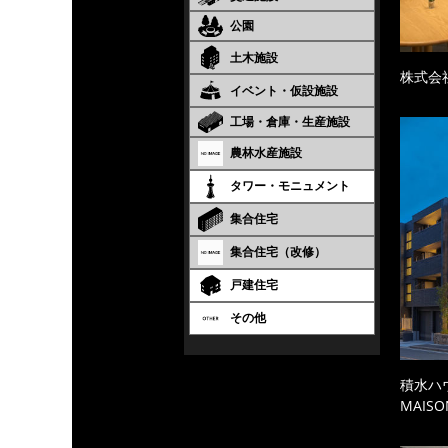
公園
土木施設
株式会
イベント・仮設施設
工場・倉庫・生産施設
農林水産施設
タワー・モニュメント
集合住宅
集合住宅（改修）
戸建住宅
その他
積水ハ
MAISO