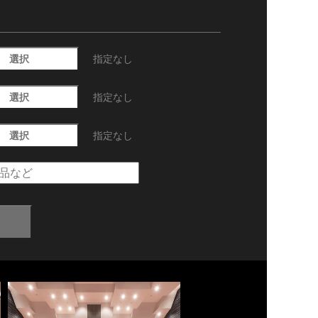
選択
指定なし
選択
指定なし
選択
指定なし