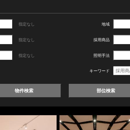
指定なし
地域
指定なし
採用商品
指定なし
照明手法
キーワード
物件検索
部位検索