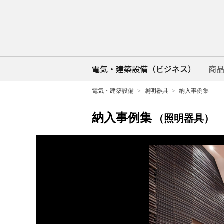
電気・建築設備（ビジネス）
商
電気・建築設備
照明器具
納入事例集
納入事例集
（照明器具）