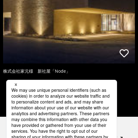
株式会社家元様 新社屋「Node」
2
3
4
5
6
パナソニックの電気設備 SNSアカウント