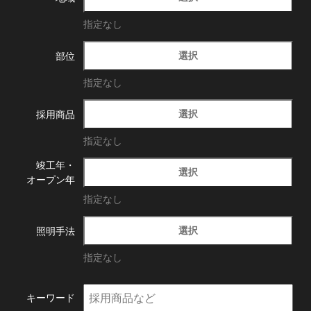
指定なし
選択
部位
指定なし
選択
採用商品
指定なし
竣工年・
選択
オープン年
指定なし
選択
照明手法
指定なし
キーワード