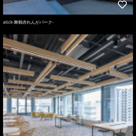
atick-舞鶴赤れんがパーク-