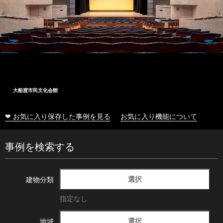
大船渡市民文化会館
❤ お気に入り保存した事例を見る
お気に入り機能について
事例を検索する
選択
建物分類
指定なし
選択
地域