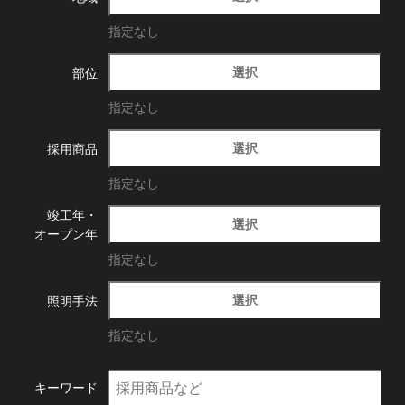
指定なし
選択
部位
指定なし
選択
採用商品
指定なし
竣工年・
選択
オープン年
指定なし
選択
照明手法
指定なし
キーワード