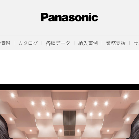
品情報
カタログ
各種データ
納入事例
業務支援
サ