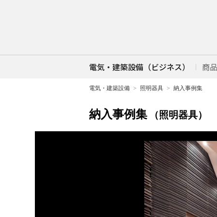
電気・建築設備（ビジネス）
商
電気・建築設備
照明器具
納入事例集
納入事例集
（照明器具）