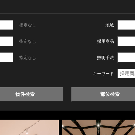
指定なし
地域
指定なし
採用商品
指定なし
照明手法
キーワード
物件検索
部位検索