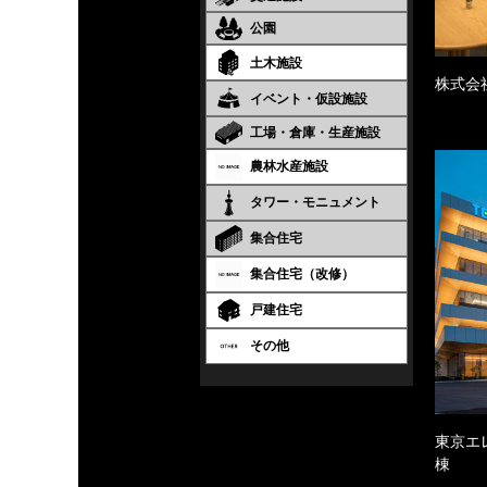
公園
土木施設
株式会
イベント・仮設施設
工場・倉庫・生産施設
農林水産施設
タワー・モニュメント
集合住宅
集合住宅（改修）
戸建住宅
その他
東京エ
棟