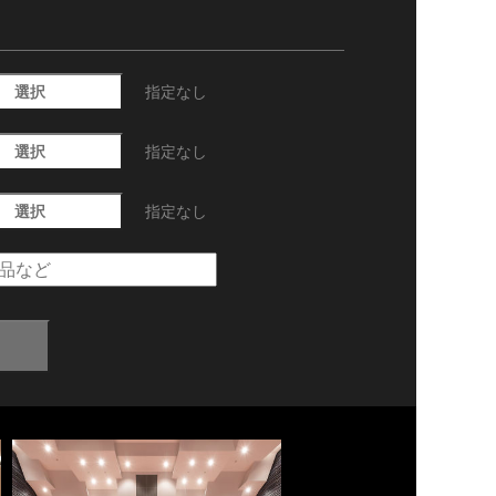
選択
指定なし
選択
指定なし
選択
指定なし