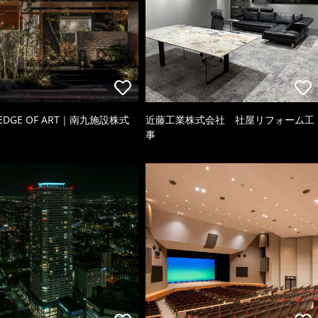
 EDGE OF ART｜南九施設株式
近藤工業株式会社 社屋リフォーム工
事