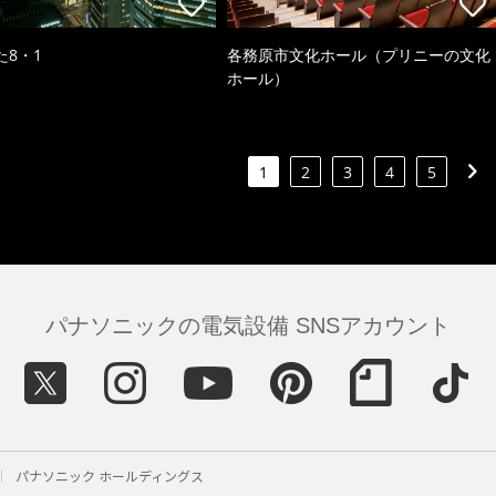
た8・1
各務原市文化ホール（プリニーの文化
ホール）
1
2
3
4
5
パナソニックの電気設備 SNSアカウント
パナソニック ホールディングス