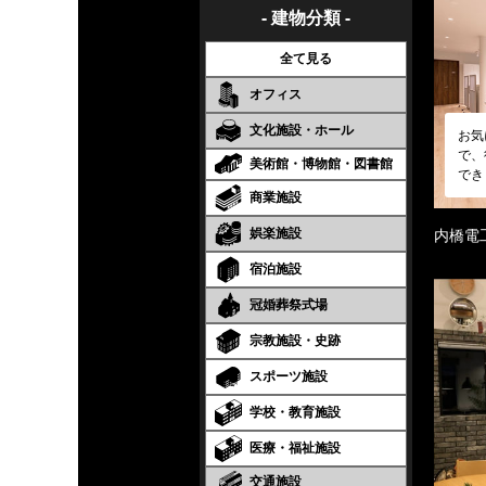
- 建物分類 -
全て見る
オフィス
文化施設・ホール
お気
で、
美術館・博物館・図書館
でき
商業施設
娯楽施設
内橋電
宿泊施設
冠婚葬祭式場
宗教施設・史跡
スポーツ施設
学校・教育施設
医療・福祉施設
交通施設