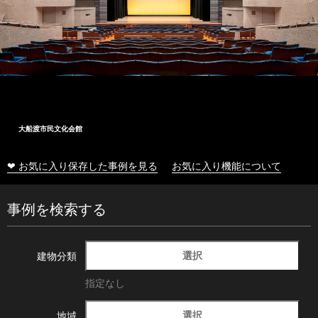
大船渡市民文化会館
❤ お気に入り保存した事例を見る
お気に入り機能について
事例を検索する
選択
建物分類
指定なし
選択
地域