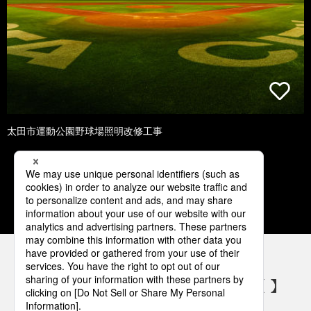
太田市運動公園野球場照明改修工事
1
2
3
4
5
パナソニックの電気設備 SNSアカウント