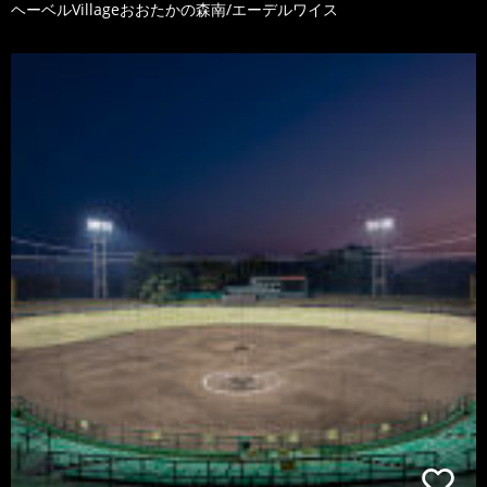
ヘーベルVillageおおたかの森南/エーデルワイス