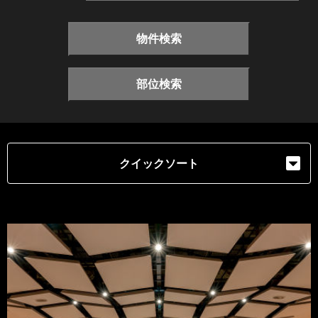
物件検索
部位検索
クイックソート