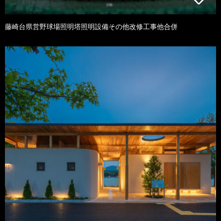
藤崎台県営野球場照明塔照明設備その他改修工事他合併