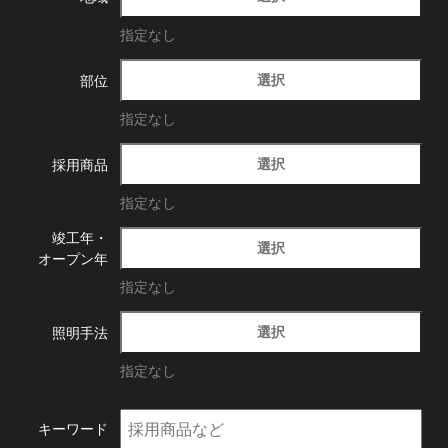
指定なし
選択
部位
指定なし
選択
採用商品
指定なし
竣工年・
選択
オープン年
指定なし
選択
照明手法
指定なし
キーワード