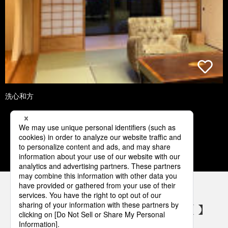
洗心和方
1
2
3
4
5
パナソニックの電気設備 SNSアカウント