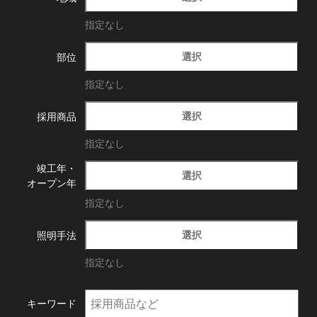
指定なし
選択
部位
指定なし
選択
採用商品
指定なし
竣工年・
選択
オープン年
指定なし
選択
照明手法
指定なし
キーワード