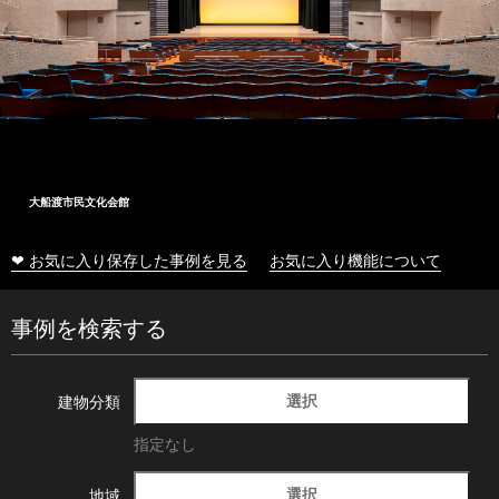
大船渡市民文化会館
❤ お気に入り保存した事例を見る
お気に入り機能について
事例を検索する
選択
建物分類
指定なし
選択
地域