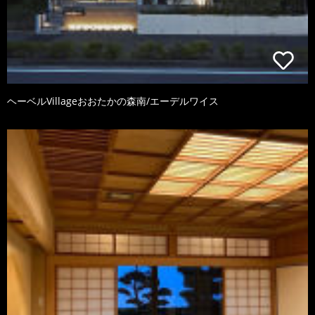
ヘーベルVillageおおたかの森南/エーデルワイス