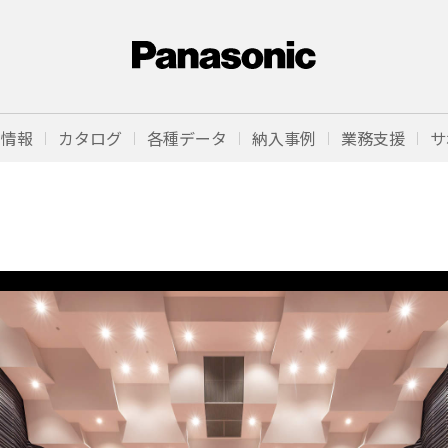
品情報
カタログ
各種データ
納入事例
業務支援
サ