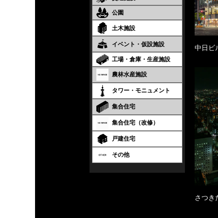
公園
土木施設
イベント・仮設施設
中日ビ
工場・倉庫・生産施設
農林水産施設
タワー・モニュメント
集合住宅
集合住宅（改修）
戸建住宅
その他
さつき