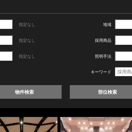
指定なし
地域
指定なし
採用商品
指定なし
照明手法
キーワード
物件検索
部位検索