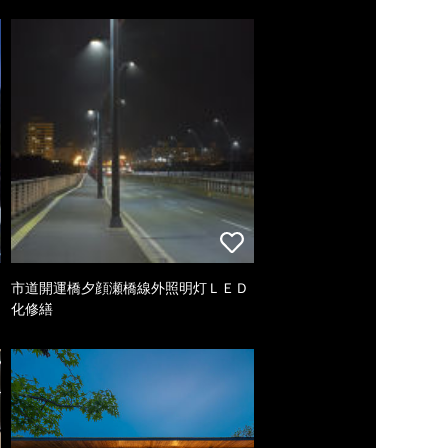
市道開運橋夕顔瀬橋線外照明灯ＬＥＤ
化修繕