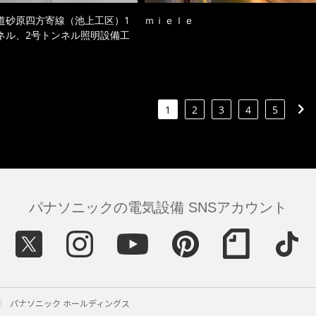
道砂原四方寄線（池上工区）1
ｍｉｅｌｅ
ネル、2号トンネル照明設備工
1
2
3
4
5
パナソニックの電気設備 SNSアカウント
パナソニック ホールディングス