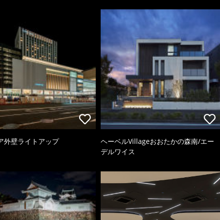
ア外壁ライトアップ
ヘーベルVillageおおたかの森南/エー
デルワイス