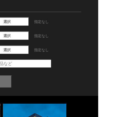
選択
指定なし
選択
指定なし
選択
指定なし