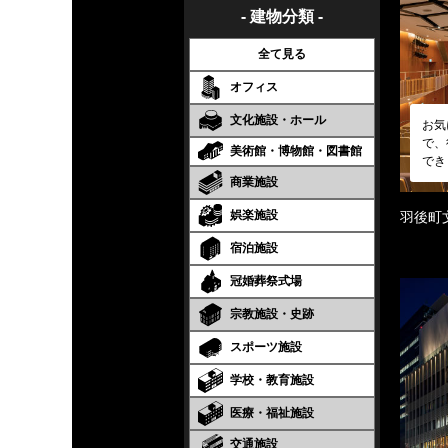
- 建物分類 -
全て見る
オフィス
文化施設・ホール
お気
で、
美術館・博物館・図書館
でき
商業施設
娯楽施設
羽後町
宿泊施設
冠婚葬祭式場
宗教施設・史跡
スポーツ施設
学校・教育施設
医療・福祉施設
交通施設