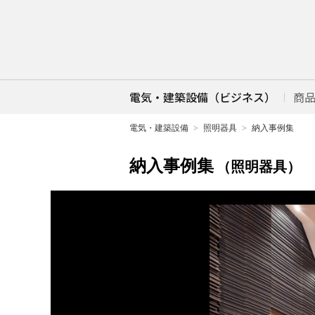
電気・建築設備（ビジネス）
商
電気・建築設備
照明器具
納入事例集
納入事例集
（照明器具）