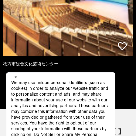
枚方市総合文化芸術センター
1
2
3
4
5
パナソニックの電気設備 SNSアカウント