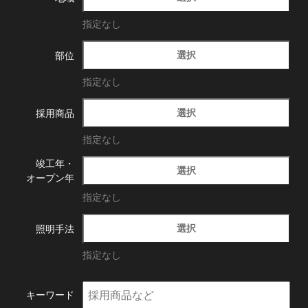
指定なし
選択
部位
指定なし
選択
採用商品
指定なし
竣工年・
選択
オープン年
指定なし
選択
照明手法
指定なし
キーワード