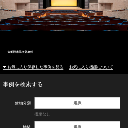
大船渡市民文化会館
❤ お気に入り保存した事例を見る
お気に入り機能について
事例を検索する
選択
建物分類
指定なし
選択
地域