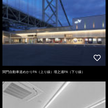
関門自動車道めかりPA（上り線）壇之浦PA（下り線）