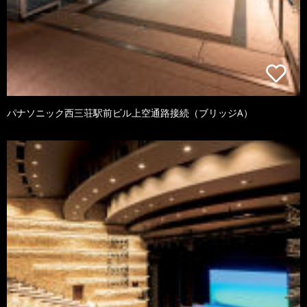
パナソニック西三荘駅前ビル上空通路接続（ブリッジA）