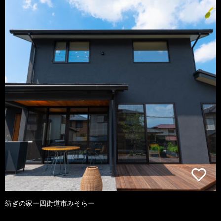
紡ぎの家ー四街道市みそらー