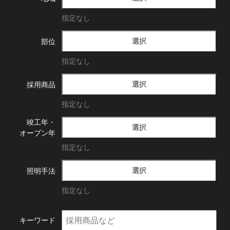
指定なし
選択
部位
指定なし
選択
採用商品
指定なし
竣工年・
選択
オープン年
指定なし
選択
照明手法
指定なし
キーワード