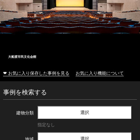
大船渡市民文化会館
❤ お気に入り保存した事例を見る
お気に入り機能について
事例を検索する
選択
建物分類
指定なし
選択
地域