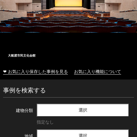
大船渡市民文化会館
❤ お気に入り保存した事例を見る
お気に入り機能について
事例を検索する
選択
建物分類
指定なし
選択
地域