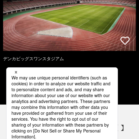
デンカビッグスワンスタジアム
1
2
3
4
5
パナソニックの電気設備 SNSアカウント