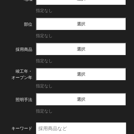
指定なし
選択
部位
指定なし
選択
採用商品
指定なし
竣工年・
選択
オープン年
指定なし
選択
照明手法
指定なし
キーワード