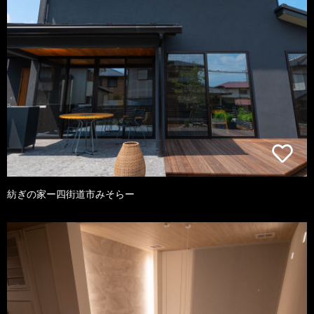
紡ぎの家ー四街道市みそらー