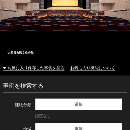
大船渡市民文化会館
❤ お気に入り保存した事例を見る
お気に入り機能について
事例を検索する
選択
建物分類
指定なし
選択
地域