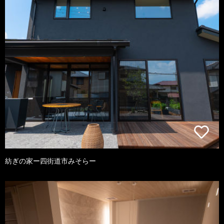
紡ぎの家ー四街道市みそらー