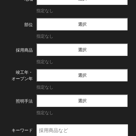
指定なし
選択
部位
指定なし
選択
採用商品
指定なし
竣工年・
選択
オープン年
指定なし
選択
照明手法
指定なし
キーワード