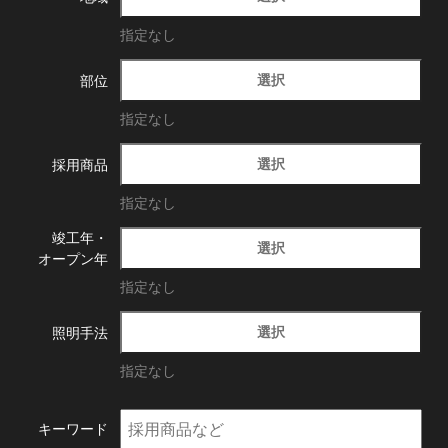
指定なし
選択
部位
指定なし
選択
採用商品
指定なし
竣工年・
選択
オープン年
指定なし
選択
照明手法
指定なし
キーワード