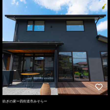
紡ぎの家ー四街道市みそらー