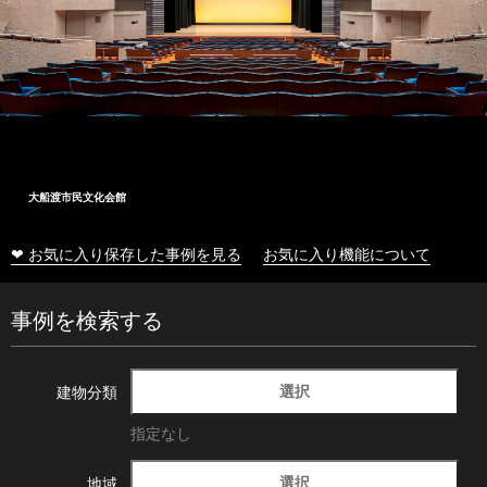
大船渡市民文化会館
❤ お気に入り保存した事例を見る
お気に入り機能について
事例を検索する
選択
建物分類
指定なし
選択
地域