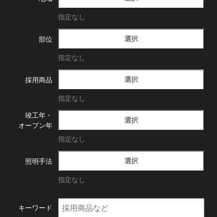
指定なし
選択
部位
指定なし
選択
採用商品
指定なし
竣工年・
選択
オープン年
指定なし
選択
照明手法
指定なし
キーワード