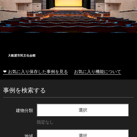
大船渡市民文化会館
❤ お気に入り保存した事例を見る
お気に入り機能について
事例を検索する
選択
建物分類
指定なし
選択
地域