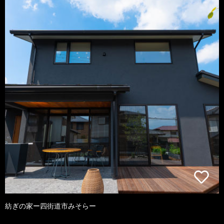
紡ぎの家ー四街道市みそらー