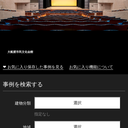
大船渡市民文化会館
❤ お気に入り保存した事例を見る
お気に入り機能について
事例を検索する
選択
建物分類
指定なし
選択
地域