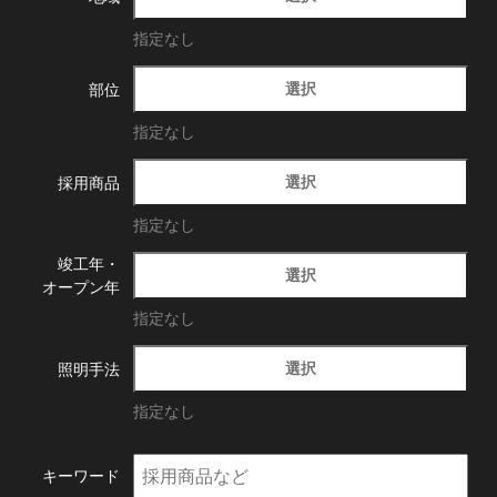
指定なし
選択
部位
指定なし
選択
採用商品
指定なし
竣工年・
選択
オープン年
指定なし
選択
照明手法
指定なし
キーワード