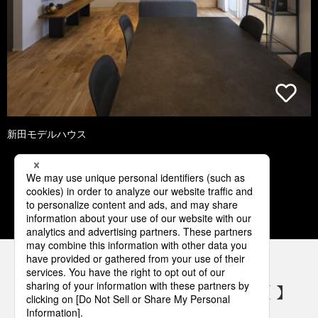
新田モデルハウス
1
2
3
4
5
パナソニックの電気設備 SNSアカウント