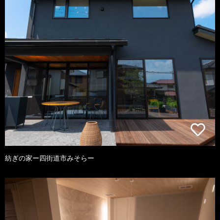
紡ぎの家ー四街道市みそらー