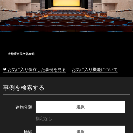
大船渡市民文化会館
❤ お気に入り保存した事例を見る
お気に入り機能について
事例を検索する
選択
建物分類
指定なし
選択
地域