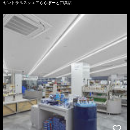
セントラルスクエアららぽーと門真店