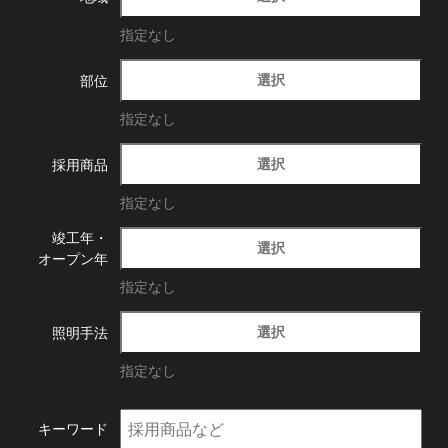
指定なし
選択
部位
指定なし
選択
採用商品
指定なし
竣工年・
選択
オープン年
指定なし
選択
照明手法
指定なし
キーワード