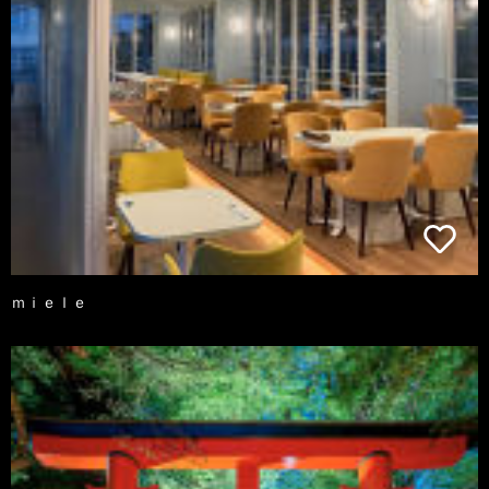
ｍｉｅｌｅ