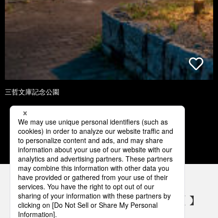
三哲文庫記念公園
1
2
3
4
5
パナソニックの電気設備 SNSアカウント