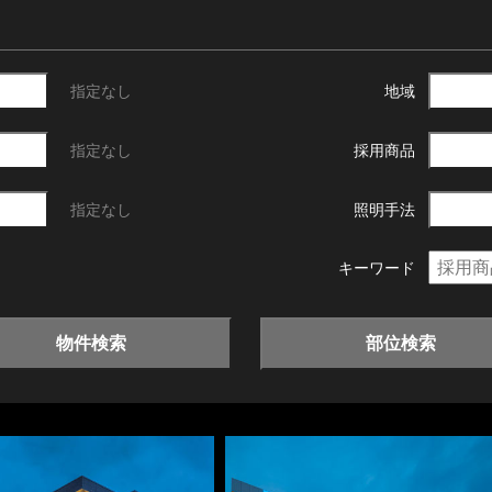
指定なし
地域
指定なし
採用商品
指定なし
照明手法
キーワード
物件検索
部位検索