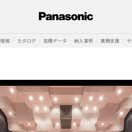
品情報
カタログ
各種データ
納入事例
業務支援
サ