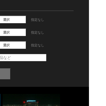
選択
指定なし
選択
指定なし
選択
指定なし