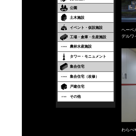
公園
土木施設
イベント・仮設施設
ヘーベル
デルワ
工場・倉庫・生産施設
農林水産施設
タワー・モニュメント
集合住宅
集合住宅（改修）
戸建住宅
その他
わらべ