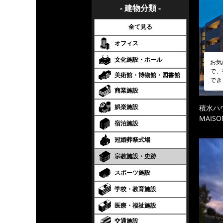
- 建物分類 -
全て見る
オフィス
文化施設・ホール
お気
で、
美術館・博物館・図書館
でき
商業施設
娯楽施設
積水ハ
MAISO
宿泊施設
冠婚葬祭式場
宗教施設・史跡
スポーツ施設
学校・教育施設
医療・福祉施設
交通施設