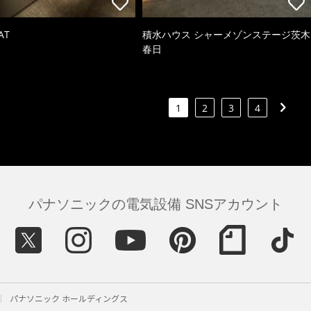
AT
積水ハウス シャーメゾンステージ茨木
春日
1
2
3
4
パナソニックの電気設備 SNSアカウント
パナソニック ホールディングス