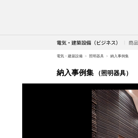
電気・建築設備（ビジネス）
商
電気・建築設備
照明器具
納入事例集
納入事例集
（照明器具）