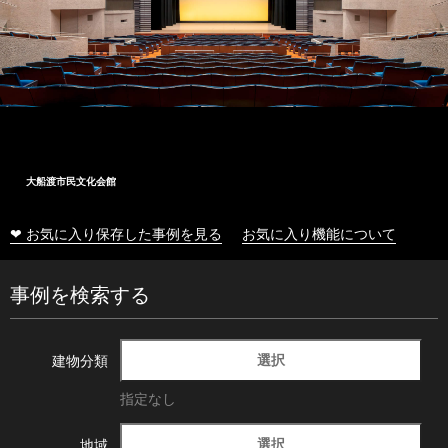
大船渡市民文化会館
❤ お気に入り保存した事例を見る
お気に入り機能について
事例を検索する
選択
建物分類
指定なし
選択
地域