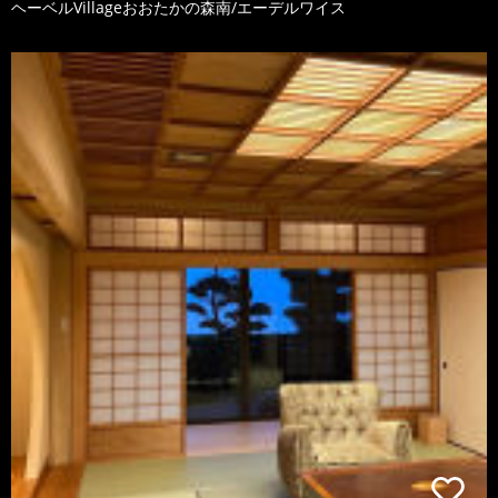
ヘーベルVillageおおたかの森南/エーデルワイス