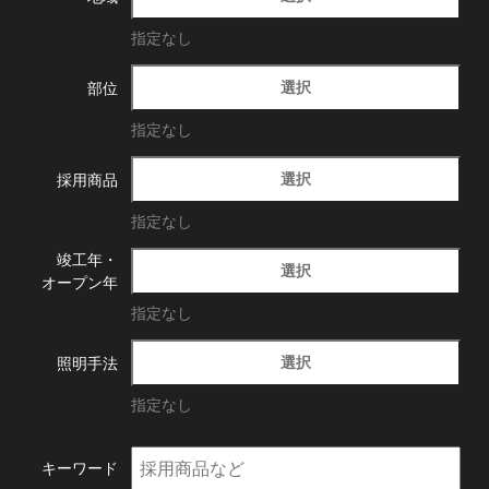
指定なし
選択
部位
指定なし
選択
採用商品
指定なし
竣工年・
選択
オープン年
指定なし
選択
照明手法
指定なし
キーワード