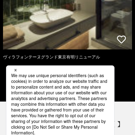
ヴィラフォンテーヌグランド東京有明リニューアル
1
2
3
4
5
パナソニックの電気設備 SNSアカウント