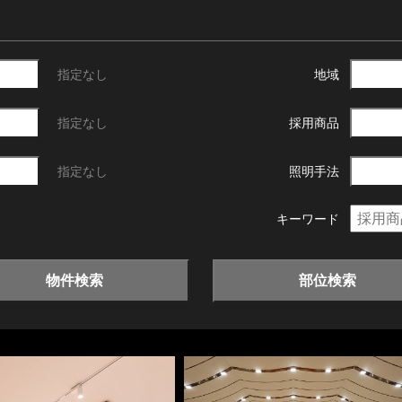
指定なし
地域
指定なし
採用商品
指定なし
照明手法
キーワード
物件検索
部位検索