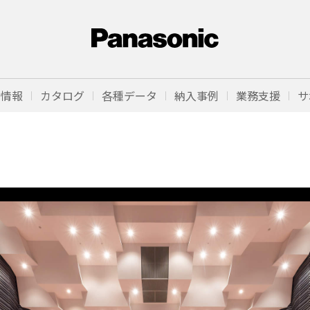
品情報
カタログ
各種データ
納入事例
業務支援
サ