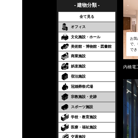
- 建物分類 -
全て見る
オフィス
文化施設・ホール
お気
で、
美術館・博物館・図書館
でき
商業施設
娯楽施設
内橋電
宿泊施設
冠婚葬祭式場
宗教施設・史跡
スポーツ施設
学校・教育施設
医療・福祉施設
交通施設