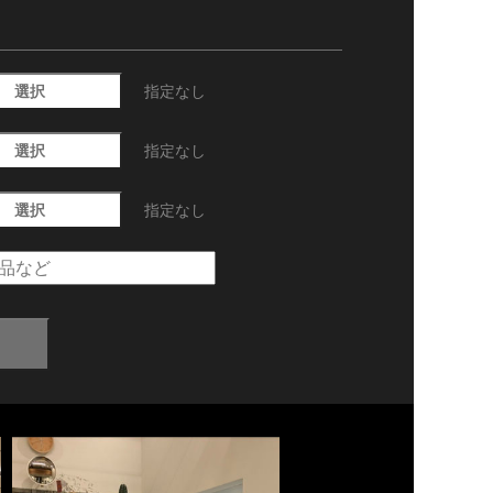
選択
指定なし
選択
指定なし
選択
指定なし