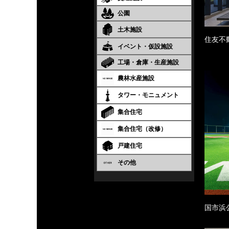
公園
土木施設
住友不
イベント・仮設施設
工場・倉庫・生産施設
農林水産施設
タワー・モニュメント
集合住宅
集合住宅（改修）
戸建住宅
その他
国市浜