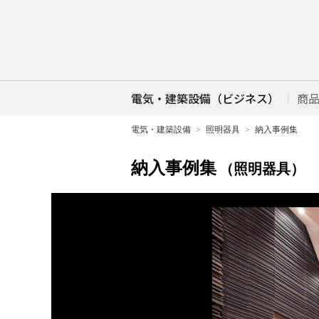
電気・建築設備（ビジネス）
商
電気・建築設備
照明器具
納入事例集
納入事例集
（照明器具）