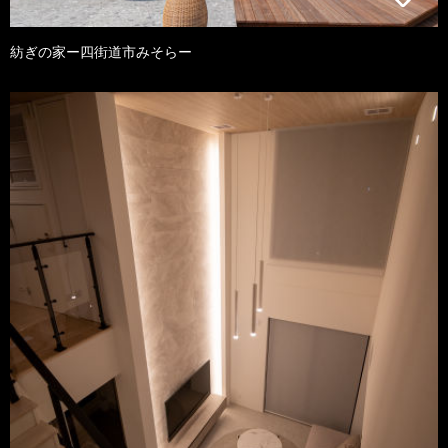
紡ぎの家ー四街道市みそらー