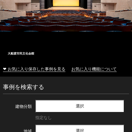
大船渡市民文化会館
❤ お気に入り保存した事例を見る
お気に入り機能について
事例を検索する
選択
建物分類
指定なし
選択
地域