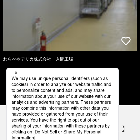
わらべやデリカ株式会社 入間工場
1
2
3
4
5
パナソニックの電気設備 SNSアカウント