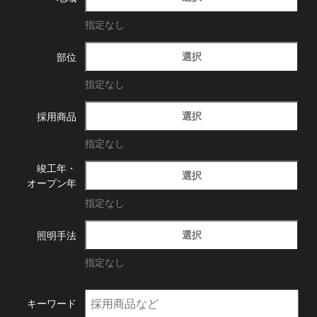
指定なし
選択
部位
指定なし
選択
採用商品
指定なし
竣工年・
選択
オープン年
指定なし
選択
照明手法
指定なし
キーワード