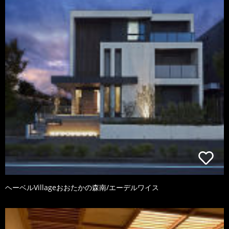
ヘーベルVillageおおたかの森南/エーデルワイス