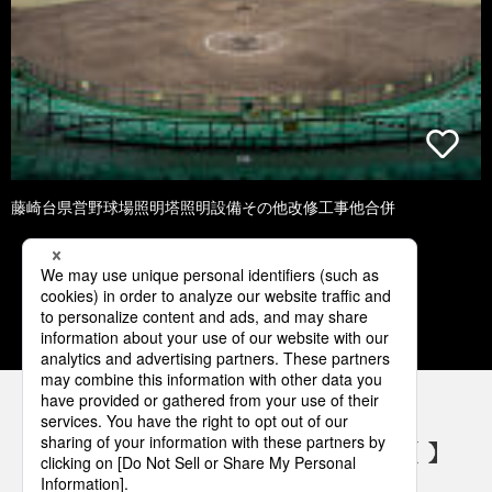
藤崎台県営野球場照明塔照明設備その他改修工事他合併
1
2
3
4
5
パナソニックの電気設備 SNSアカウント