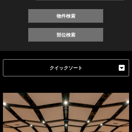
物件検索
部位検索
クイックソート