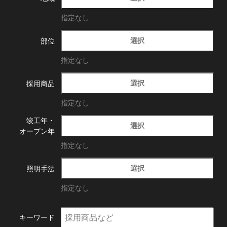
指定なし
選択
部位
指定なし
選択
採用商品
指定なし
竣工年・
選択
オープン年
指定なし
選択
照明手法
指定なし
キーワード