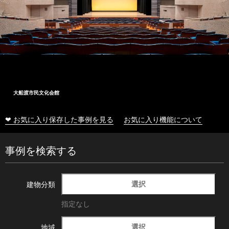
大船渡市民文化会館
❤ お気に入り保存した事例を見る
お気に入り機能について
事例を検索する
選択
建物分類
指定なし
選択
地域