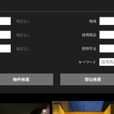
指定なし
地域
指定なし
採用商品
指定なし
照明手法
キーワード
物件検索
部位検索