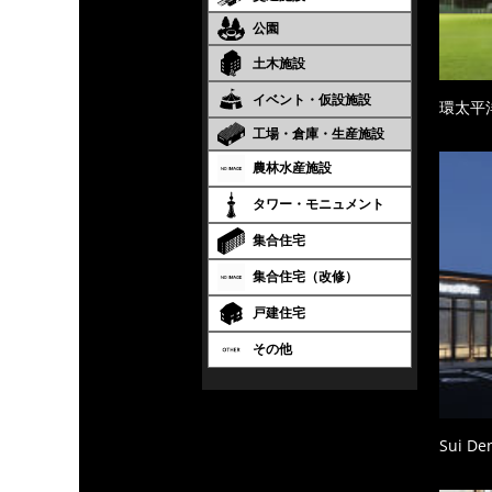
公園
土木施設
イベント・仮設施設
環太平
工場・倉庫・生産施設
農林水産施設
タワー・モニュメント
集合住宅
集合住宅（改修）
戸建住宅
その他
Sui Den