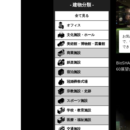
- 建物分類 -
全て見る
オフィス
文化施設・ホール
お気
で、
美術館・博物館・図書館
でき
商業施設
娯楽施設
BioS
60展
宿泊施設
冠婚葬祭式場
宗教施設・史跡
スポーツ施設
学校・教育施設
医療・福祉施設
交通施設