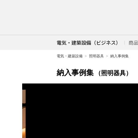
電気・建築設備（ビジネス）
商
電気・建築設備
照明器具
納入事例集
納入事例集
（照明器具）