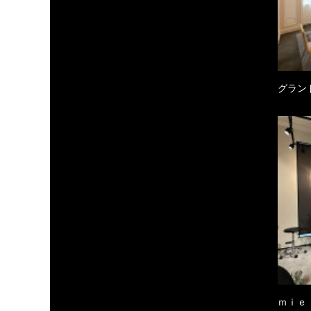
グラン
ｍｉｅ