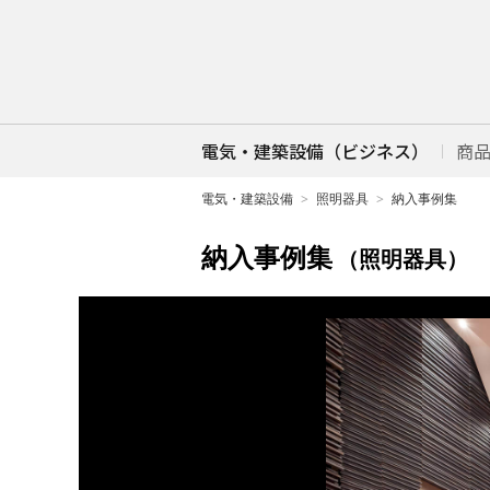
電気・建築設備（ビジネス）
商
電気・建築設備
照明器具
納入事例集
納入事例集
（照明器具）