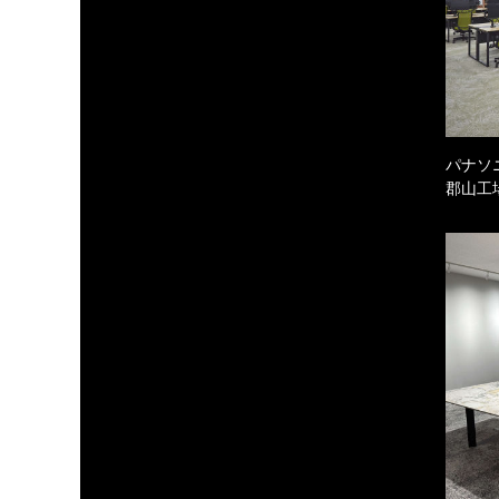
パナソ
郡山工