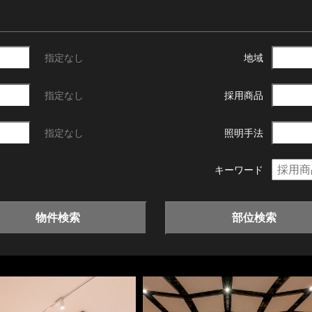
指定なし
地域
指定なし
採用商品
指定なし
照明手法
キーワード
物件検索
部位検索