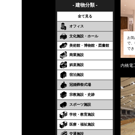
- 建物分類 -
全て見る
オフィス
文化施設・ホール
お気
で、
美術館・博物館・図書館
でき
商業施設
娯楽施設
内橋電
宿泊施設
冠婚葬祭式場
宗教施設・史跡
スポーツ施設
学校・教育施設
医療・福祉施設
交通施設