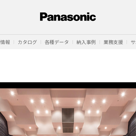
品情報
カタログ
各種データ
納入事例
業務支援
サ