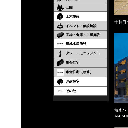
公園
土木施設
十和田
イベント・仮設施設
工場・倉庫・生産施設
農林水産施設
タワー・モニュメント
集合住宅
集合住宅（改修）
戸建住宅
その他
積水ハ
MAISO