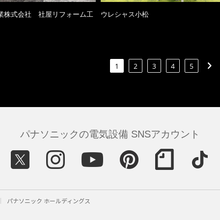
業株式会社 社屋リフォーム工
ウレシャス小松
1
2
3
4
5
パナソニックの電気設備 SNSアカウント
パナソニック ホールディングス