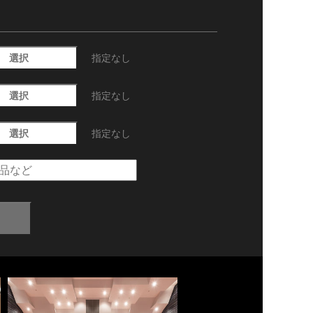
選択
指定なし
選択
指定なし
選択
指定なし