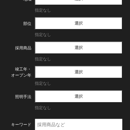
指定なし
選択
部位
指定なし
選択
採用商品
指定なし
竣工年・
選択
オープン年
指定なし
選択
照明手法
指定なし
キーワード