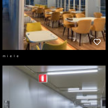
ｍｉｅｌｅ