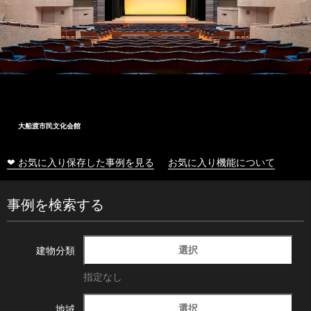
大船渡市民文化会館
❤ お気に入り保存した事例を見る
お気に入り機能について
事例を検索する
選択
建物分類
指定なし
選択
地域