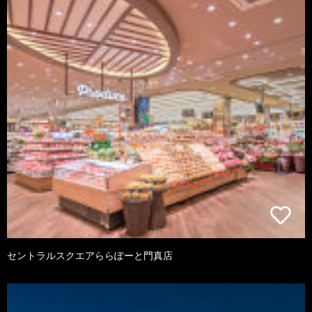
セントラルスクエアららぽーと門真店