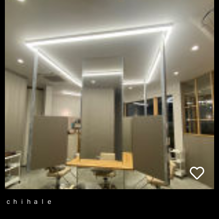
ｃｈｉｈａｌｅ