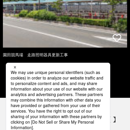
園田競馬場 走路照明器具更新工事
2
3
4
5
6
パナソニックの電気設備 SNSアカウント