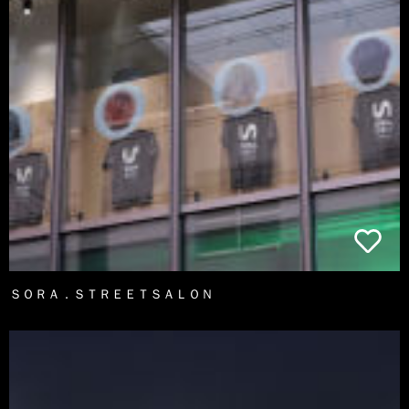
ＳＯＲＡ．ＳＴＲＥＥＴＳＡＬＯＮ