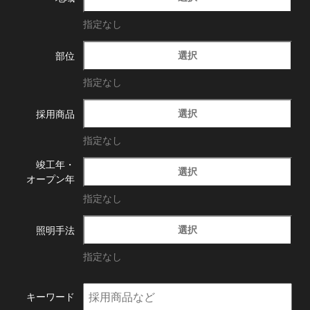
指定なし
選択
部位
指定なし
選択
採用商品
指定なし
竣工年・
選択
オープン年
指定なし
選択
照明手法
指定なし
キーワード