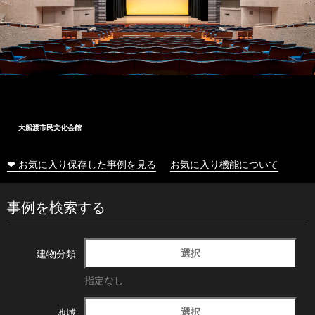
大船渡市民文化会館
❤ お気に入り保存した事例を見る
お気に入り機能について
事例を検索する
選択
建物分類
指定なし
選択
地域