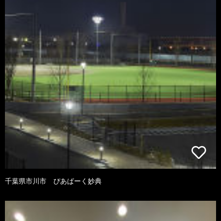
千葉県市川市 ぴあぱーく妙典