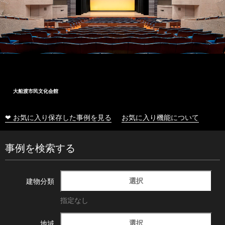
大船渡市民文化会館
❤ お気に入り保存した事例を見る
お気に入り機能について
事例を検索する
選択
建物分類
指定なし
選択
地域