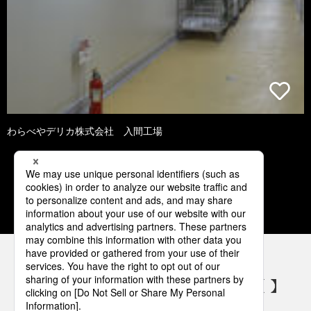
わらべやデリカ株式会社 入間工場
1
2
3
4
5
パナソニックの電気設備 SNSアカウント