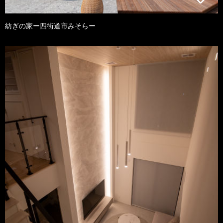
紡ぎの家ー四街道市みそらー