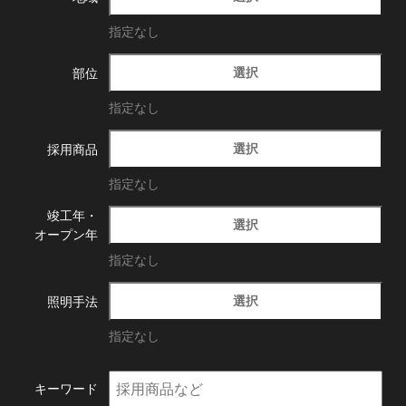
指定なし
選択
部位
指定なし
選択
採用商品
指定なし
竣工年・
選択
オープン年
指定なし
選択
照明手法
指定なし
キーワード