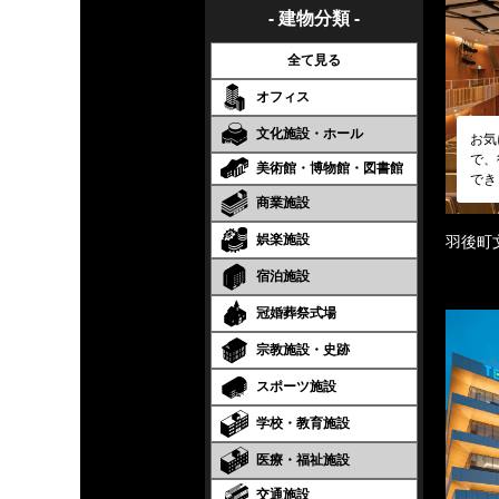
- 建物分類 -
全て見る
オフィス
文化施設・ホール
お気
で、
美術館・博物館・図書館
でき
商業施設
娯楽施設
羽後町
宿泊施設
冠婚葬祭式場
宗教施設・史跡
スポーツ施設
学校・教育施設
医療・福祉施設
交通施設