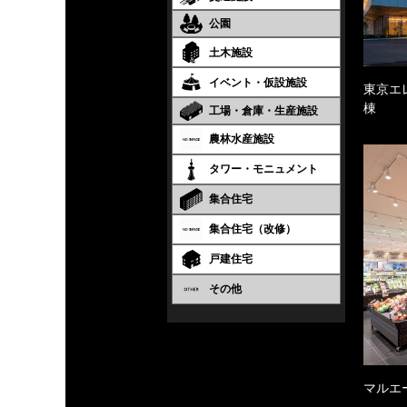
公園
土木施設
イベント・仮設施設
東京エ
棟
工場・倉庫・生産施設
農林水産施設
タワー・モニュメント
集合住宅
集合住宅（改修）
戸建住宅
その他
マルエ