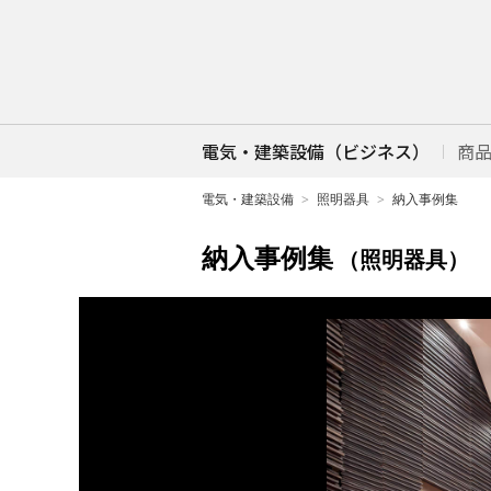
電気・建築設備（ビジネス）
商
電気・建築設備
照明器具
納入事例集
納入事例集
（照明器具）