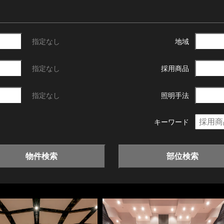
指定なし
地域
指定なし
採用商品
指定なし
照明手法
キーワード
物件検索
部位検索