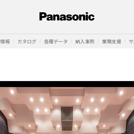
品情報
カタログ
各種データ
納入事例
業務支援
サ