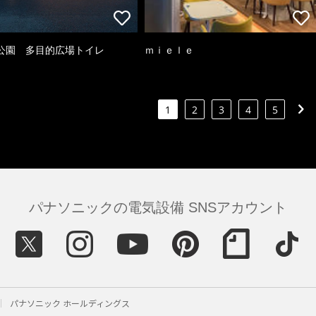
公園 多目的広場トイレ
ｍｉｅｌｅ
1
2
3
4
5
パナソニックの電気設備 SNSアカウント
パナソニック ホールディングス