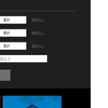
選択
指定なし
選択
指定なし
選択
指定なし