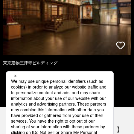
東京建物三津寺ビルディング
1
2
3
4
パナソニックの電気設備 SNSアカウント