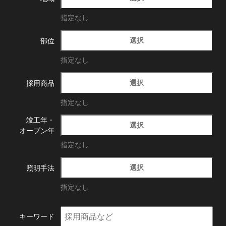
指定なし
選択
部位
指定なし
選択
採用商品
指定なし
竣工年・
選択
オープン年
指定なし
選択
照明手法
指定なし
キーワード