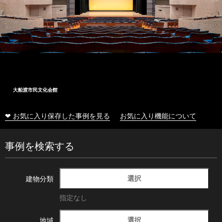
大船渡市民文化会館
❤ お気に入り保存した事例を見る
お気に入り機能について
事例を検索する
選択
建物分類
指定なし
選択
地域