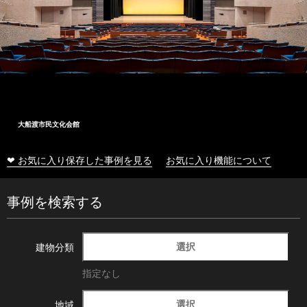
大船渡市民文化会館
❤ お気に入り保存した事例を見る
お気に入り機能について
事例を検索する
選択
建物分類
指定なし
選択
地域