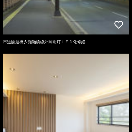
市道開運橋夕顔瀬橋線外照明灯ＬＥＤ化修繕