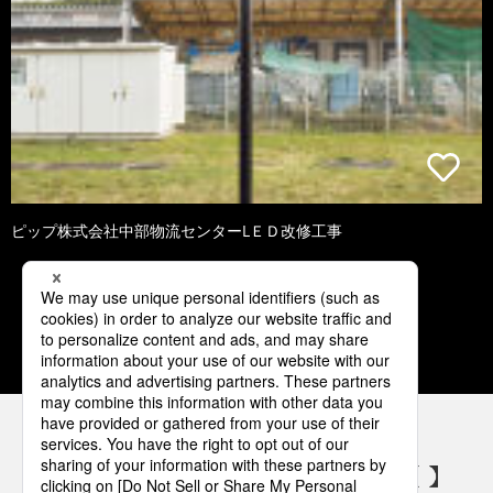
ピップ株式会社中部物流センターLＥＤ改修工事
1
2
3
4
5
パナソニックの電気設備 SNSアカウント