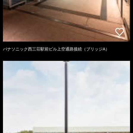
パナソニック西三荘駅前ビル上空通路接続（ブリッジA）