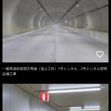
一般県道砂原四方寄線（池上工区）1号トンネル、2号トンネル照明
設備工事