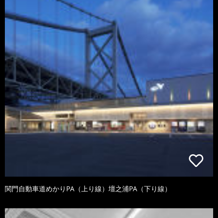
関門自動車道めかりPA（上り線）壇之浦PA（下り線）