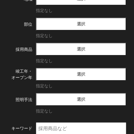
指定なし
選択
部位
指定なし
選択
採用商品
指定なし
竣工年・
選択
オープン年
指定なし
選択
照明手法
指定なし
キーワード